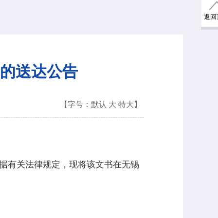
返回
的送达公告
【字号：
默认
大
特大
】
据有关法律规定，现将该文书在无锡