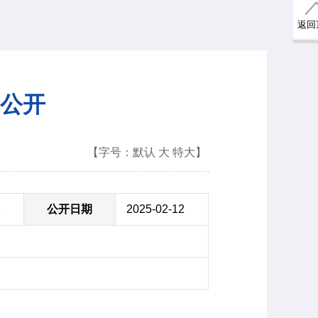
返回
算公开
【字号：
默认
大
特大
】
2
公开日期
2025-02-12