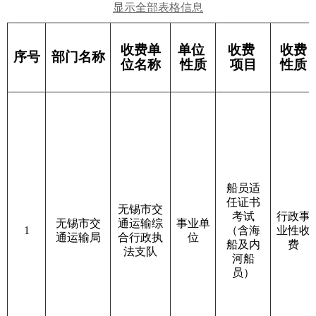
显示全部表格信息
收费单
单位
收费
收费
序号
部门名称
位名称
性质
项目
性质
船员适
任证书
无锡市交
考试
行政事
无锡市交
通运输综
事业单
1
（含海
业性收
通运输局
合行政执
位
船及内
费
法支队
河船
员）