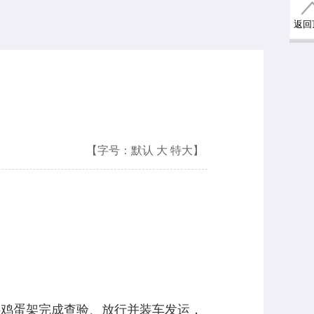
返回
【字号：
默认
大
特大
】
鸡蛋架完成查验、放行并装车发运，