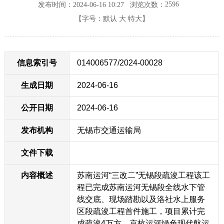
2596
发布时间：2024-06-16 10:27
浏览次数：
【字号：
默认
大
特大
】
信息索引号
014006577/2024-00028
生成日期
2024-06-16
公开日期
2024-06-16
发布机构
无锡市交通运输局
文件下载
内容概述
苏南运河“三改二”无锡段疏浚工程该工
程已完成苏南运河无锡段全线水下管
线交底、现场踏勘以及洛社水上服务
区段疏浚工程首件施工，项目累计完
成疏浚4万方。京杭运河绿色现代航运