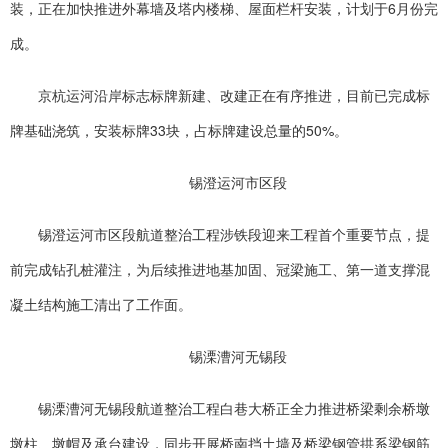
装，正在加快推进外幕墙及塔内楼梯、屋面栏杆安装，计划于6月份完
成。
京杭运河沿岸标志标牌新建、改建正在有序推进，目前已完成标
牌基础浇筑，安装标牌33块，占标牌建设总量的50%。
锡澄运河市区段
锡澄运河市区段航道整治工程涉铁段迎来工程首个重要节点，提
前完成钻孔桩灌注，为后续推进地基加固、冠梁施工、第一道支撑混
凝土结构施工清出了工作面。
锡溧漕河无锡段
锡溧漕河无锡段航道整治工程白巷大桥正全力推进桥梁剩余桥墩
墩柱、墩帽及承台建设，同步开展桥南挡土墙及桥梁钢管拱系梁钢筋