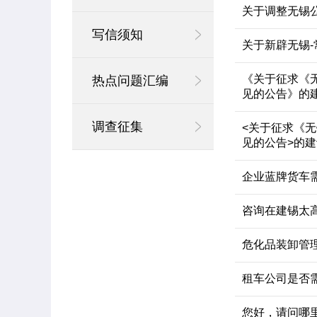
关于调整无锡
写信须知
关于新辟无锡
《关于征求《
热点问题汇编
见的公告》的
调查征集
<关于征求《
见的公告>的建
企业蓝牌货车
咨询在建锡太
危化品装卸管
租车公司是否
您好，请问哪