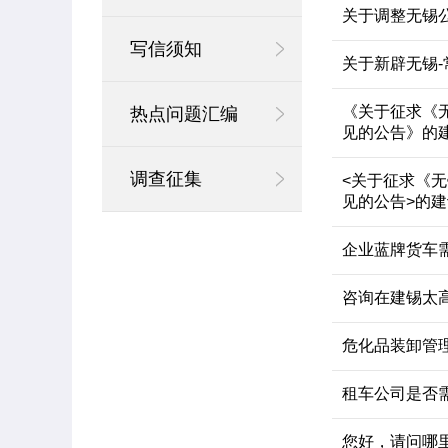
关于调整无锡
写信须知
关于新辟无锡
《关于征求《
热点问题汇编
见的公告》的
调查征集
<关于征求《
见的公告>的建
企业蓝牌货车
咨询在建锡太
危化品装卸管
租车公司是否
您好，请问哪